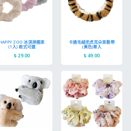
HAPPY ZOO 冰淇淋圈束
卡通毛絨老虎耳朵束髮帶
(1入) 款式可選
(黃色)單入
$ 29.00
$ 49.00