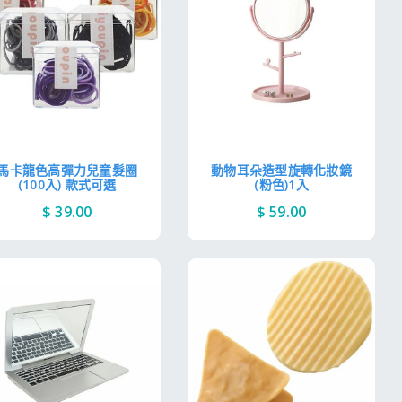
馬卡龍色高彈力兒童髮圈
動物耳朵造型旋轉化妝鏡
(100入) 款式可選
(粉色)1入
$ 39.00
$ 59.00