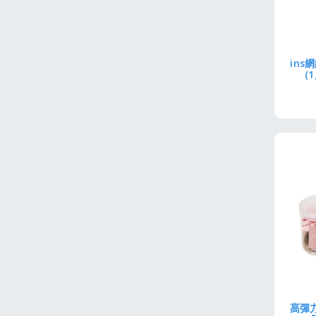
in
(
高彈