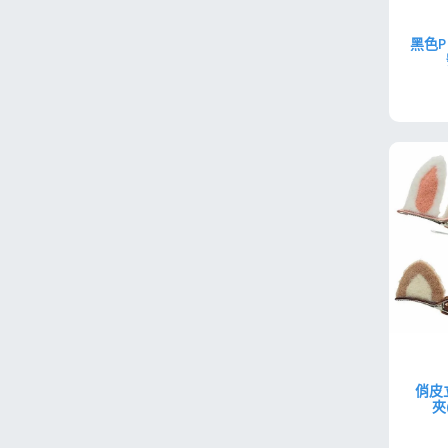
黑色
俏皮
夾