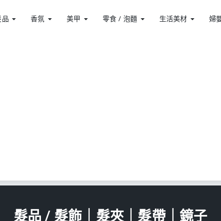
髮品
香氛
美甲
零食 / 泡麵
生活美材
婦嬰
髮品
/ 髮飾｜髮夾｜髮帶｜鏡子