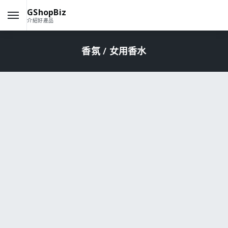
GShopBiz
介紹好產品
香氛
/ 女用香水