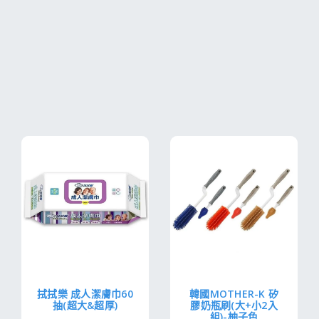
拭拭樂 成人潔膚巾60
韓國MOTHER-K 矽
抽(超大&超厚)
膠奶瓶刷(大+小2入
組)-柚子色