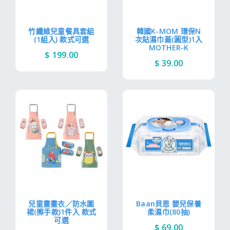
竹纖維兒童餐具套組
韓國K-MOM 環保N
(1組入) 款式可選
次貼濕巾蓋(圓型)1入
MOTHER-K
$ 199.00
$ 39.00
兒童畫畫衣／防水圍
Baan貝恩 嬰兒保養
裙(擦手款)1件入 款式
柔濕巾(80抽)
可選
$ 69.00