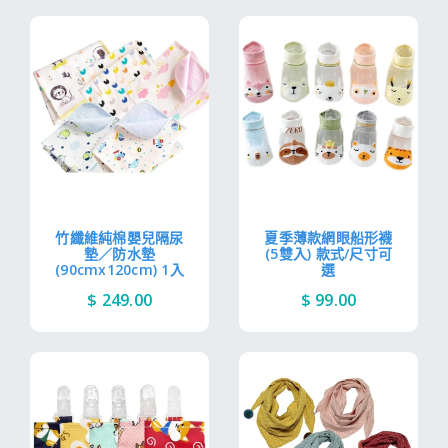
竹纖維純棉嬰兒隔尿
夏季薄款網眼船形襪
墊／防水墊
(5雙入) 款式/尺寸可
(90cmx120cm) 1入
選
$ 249.00
$ 99.00