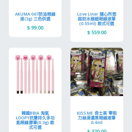
AKUMA 067防油眼線
Love Liner 隨心所慾
液(3g) 三色供選
超防水極細眼線液筆
(0.55ml) 款式可選
$ 99.00
$ 559.00
韓國BBIA 淘氣
KISS ME 奇士美 零阻
LOOPY抗暈持久多功
力絲滑濃黑眼線液筆
能眼線膠筆(0.3g) 款
0.4ml
式可選
$ 320.00