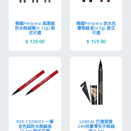
韓國Peripera 超激細
韓國Peripera 防水抗
防水眼線筆(0.13g) 款
暈眼線液(0.5g) 款式
式可選
可選
$ 129.00
$ 159.00
RED COOKIES 一筆
LOREAL 巴黎萊雅
定色超防水眼線液
24H抗暈零失手眼線
(0.5g) 款式可選
液(0.6g)