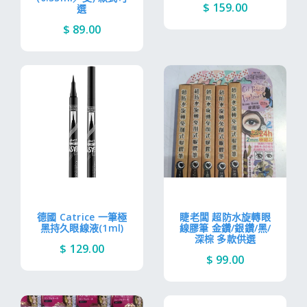
$ 159.00
選
$ 89.00
德國 Catrice 一筆極
睫老闆 超防水旋轉眼
黑持久眼線液(1ml)
線膠筆 金鑽/銀鑽/黑/
深棕 多款供選
$ 129.00
$ 99.00