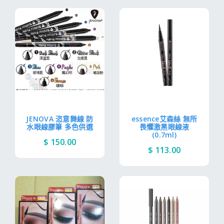
JENOVA 恣意舞線 防
essence艾森絲 無所
水眼線膠筆 多色供選
畏懼激黑眼線液
(0.7ml)
$ 150.00
$ 113.00