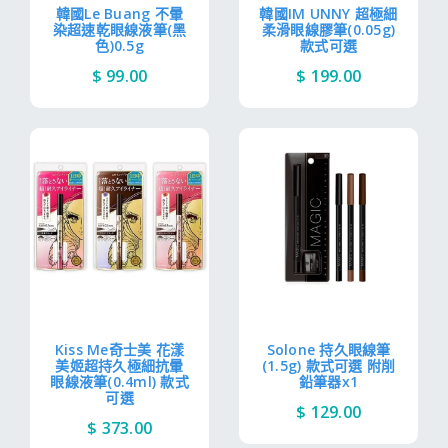
韓國Le Buang 不暈
韓國IM UNNY 超極細
染超速乾眼線液筆(黑
柔滑眼線膠筆(0.05g)
色)0.5g
款式可選
$ 99.00
$ 199.00
Kiss Me奇士美 花漾
Solone 持久眼線筆
美姬超持久極細抗暈
(1.5g) 款式可選 附削
眼線液筆(0.4ml) 款式
鉛筆器x1
可選
$ 129.00
$ 373.00