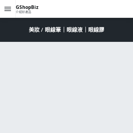
GShopBiz
介紹好產品
美妝
/ 眼線筆｜眼線液｜眼線膠