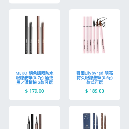
MEKO 絕色媚眼防水
韓國Lilybyred 明亮
眼線液筆(0.7g) 極致
持久眼線液筆(0.6g)
黑／濃情棕 2款可選
款式可選
$ 179.00
$ 189.00