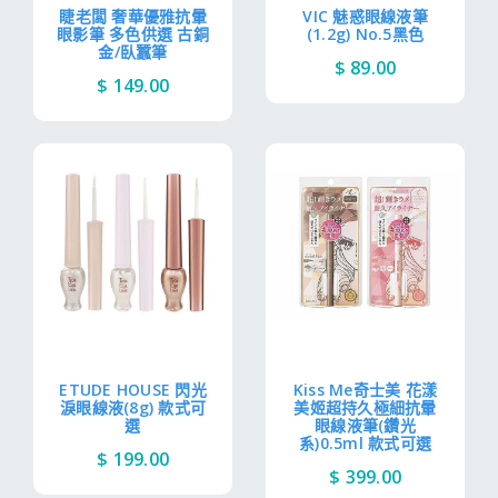
睫老闆 奢華優雅抗暈
VIC 魅惑眼線液筆
眼影筆 多色供選 古銅
(1.2g) No.5黑色
金/臥蠶筆
$ 89.00
$ 149.00
ETUDE HOUSE 閃光
Kiss Me奇士美 花漾
淚眼線液(8g) 款式可
美姬超持久極細抗暈
選
眼線液筆(鑽光
系)0.5ml 款式可選
$ 199.00
$ 399.00