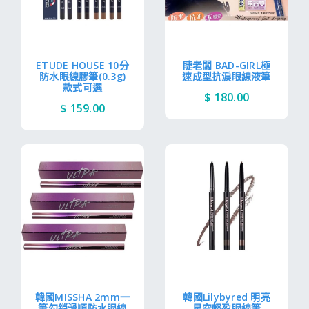
ETUDE HOUSE 10分
睫老闆 BAD-GIRL極
防水眼線膠筆(0.3g)
速成型抗淚眼線液筆
款式可選
$ 180.00
$ 159.00
韓國MISSHA 2mm一
韓國Lilybyred 明亮
筆勾銷滑順防水眼線
星空輕盈眼線筆