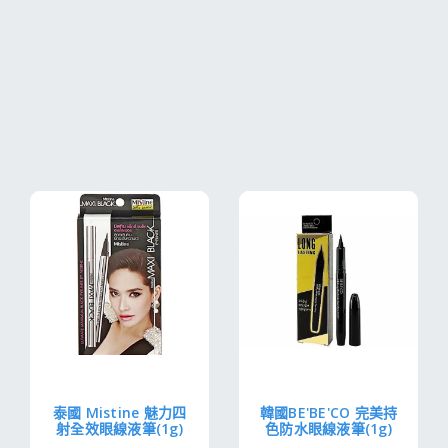
泰國 Mistine 魅力四
韓國BE'BE'CO 完美持
射全效眼線液筆(1g)
色防水眼線液筆(1g)