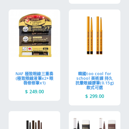
NAF 極致眼線三重奏
韓國too cool for
(極致眼線液筆x2+眼
school 美術課 持久
唇修修筆x1)
抗暈眼線膠筆(0.15g)
款式可選
$ 249.00
$ 299.00