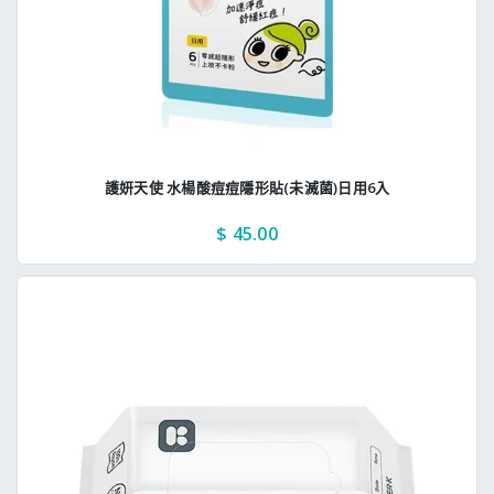
護妍天使 水楊酸痘痘隱形貼(未滅菌)日用6入
$ 45.00