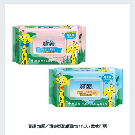
寶護 加厚／清爽型潔膚濕巾(1包入) 款式可選